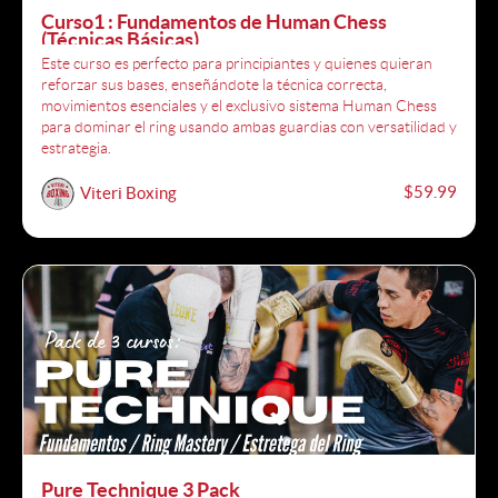
Curso1 : Fundamentos de Human Chess
(Técnicas Básicas)
Este curso es perfecto para principiantes y quienes quieran
reforzar sus bases, enseñándote la técnica correcta,
movimientos esenciales y el exclusivo sistema Human Chess
para dominar el ring usando ambas guardias con versatilidad y
estrategia.
$59.99
Viteri Boxing
Pure Technique 3 Pack