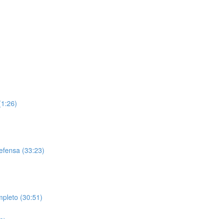
(1:26)
efensa (33:23)
pleto (30:51)