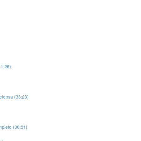
(1:26)
efensa (33:23)
pleto (30:51)