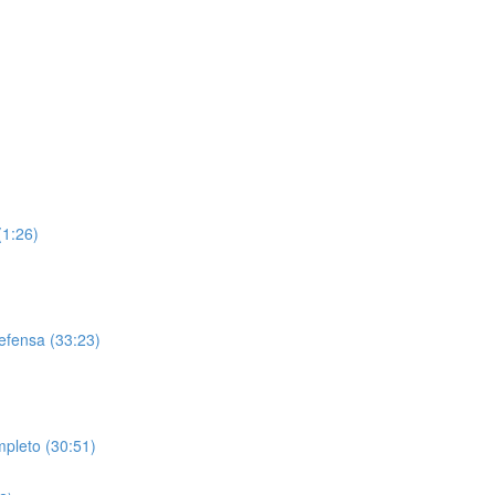
(1:26)
efensa (33:23)
pleto (30:51)