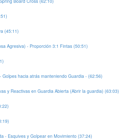
 Spring Board Cross (62:10)
:51)
va (45:11)
a Agresiva) - Proporción 3:1 Fintas (50:51)
1)
 - Golpes hacia atrás manteniendo Guardia - (62:56)
as y Reactivas en Guardia Abierta (Abrir la guardia) (63:03)
3:22)
0:19)
da - Esquives y Golpear en Movimiento (37:24)